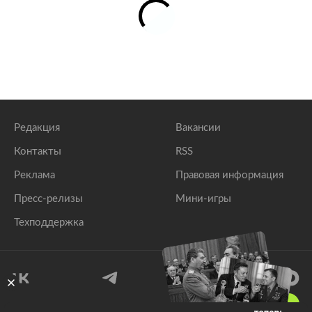
Редакция
Вакансии
Контакты
RSS
Реклама
Правовая информация
Пресс-релизы
Мини-игры
Техподдержка
18
+