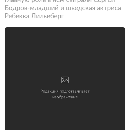
Бодров-младший и шведская актриса
Ребекка Лильеберг