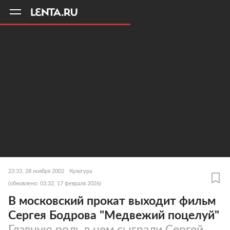
11
A
23:33, 28 ноября 2002
Культура
(обновлено: 03:32, 17 февраля 2026)
В московский прокат выходит фильм
Сергея Бодрова "Медвежий поцелуй"
Главную роль в нем сыграли Сергей