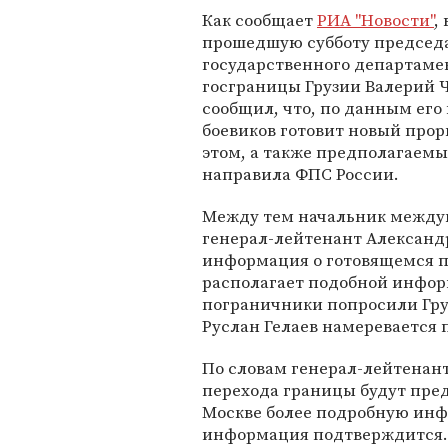
Как сообщает
РИА "Новости"
, 
прошедшую субботу председ
государственного департаме
госграницы Грузии Валерий 
сообщил, что, по данным его
боевиков готовит новый про
этом, а также предполагаемые
направила ФПС России.
Между тем начальник между
генерал-лейтенант Александр
информация о готовящемся п
располагает подобной информ
пограничники попросили Груз
Руслан Гелаев намеревается 
По словам генерал-лейтенан
перехода границы будут пре
Москве более подробную инфо
информация подтверждится.