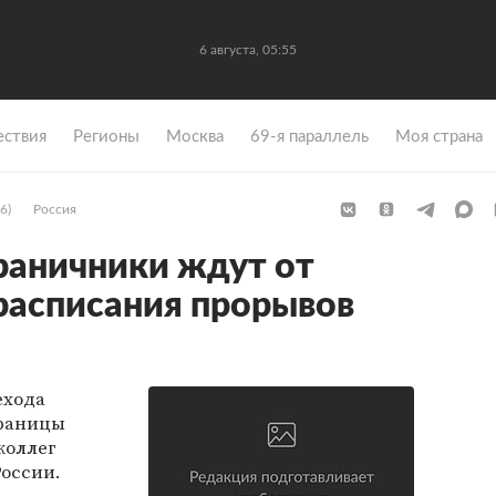
6 августа, 05:55
ствия
Регионы
Москва
69-я параллель
Моя страна
6)
Россия
раничники ждут от
 расписания прорывов
ехода
границы
коллег
оссии.