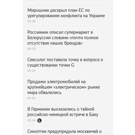
Мирошник раскрыл план ЕС по
урегулированию конфликта на Украине
05:36
Россиянин описал супермаркет в
Белоруссии словами «почти полное
отсутствие наших брендов»
05:35
Сексолог поставила точку в вопросе о
существовании точки G
05:34
Продажи электромобилей на
крупнейшем «электрическом» рынке
мира обвалились
05:34
В Германии высказались о тайной
российско-немецкой встрече в Баку
05:34
Синоптик предупредила москвичей о