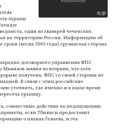
в
атель
нта охраны
Чхеидзе
 ведомста, один из главарей чеченских
рыв на территорию России. Информацию об
 сроки (весна 2003 года) грузинская сторона
народно-договорного управления ФПС
 Манилов заявил во вторник, что хотя
рорыве получена, ФПС со своей стороны не
ацией. В связи с этим российские
ию уточнить, где именно и в какое время
пересечь границу.
та, совместные действия по недопущению
дприняты, если Тбилиси предоставит
рмацию о планах Гелаева, и эта