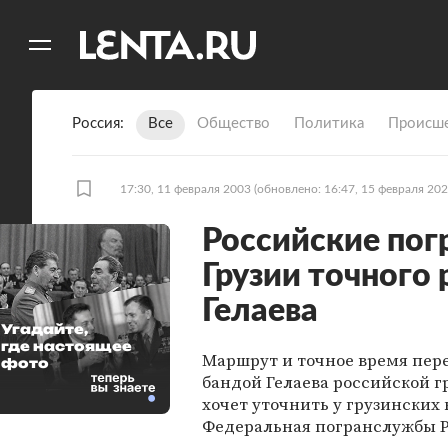
11
A
Россия
Все
Общество
Политика
Происше
17:30, 11 февраля 2003
(обновлено: 16:47, 15 февраля 202
Российские пог
Грузии точного
Гелаева
Угадайте,
где настоящее
Маршрут и точное время пер
фото
бандой Гелаева российской 
хочет уточнить у грузинских 
Федеральная погранслужбы Р