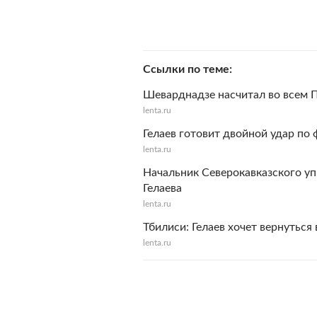
Ссылки по теме
Шеварднадзе насчитал во всем 
lenta.ru
Гелаев готовит двойной удар по
lenta.ru
Начальник Северокавказского уп
Гелаева
lenta.ru
Тбилиси: Гелаев хочет вернуться
lenta.ru