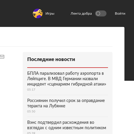
Игры
Лента добра
Войти
Последние новости
БПЛА парализовал работу аэропорта в
Лейпциге. В МВД Германии назвали
инцидент «сценарием гибридной атаки»
05:17
Россиянин получил срок за оправдание
теракта на Лубянке
05:50
Вэнс подтвердил расхождения во
взглядах с одним известным политиком
05:39