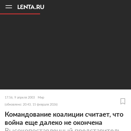
11
A
17:56, 9 апреля 2003
Мир
(обновлено: 20:43, 15 февраля 2026)
Командование коалиции считает, что
война еще далеко не окончена
Высокопоставленный представитель