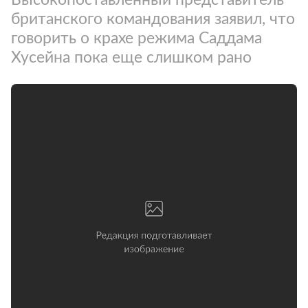
британского командования заявил, что
говорить о крахе режима Саддама
Хуcейна пока еще слишком рано