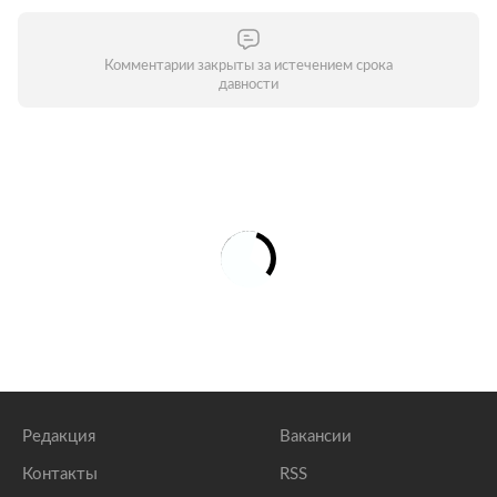
Комментарии закрыты за истечением срока
давности
Редакция
Вакансии
Контакты
RSS