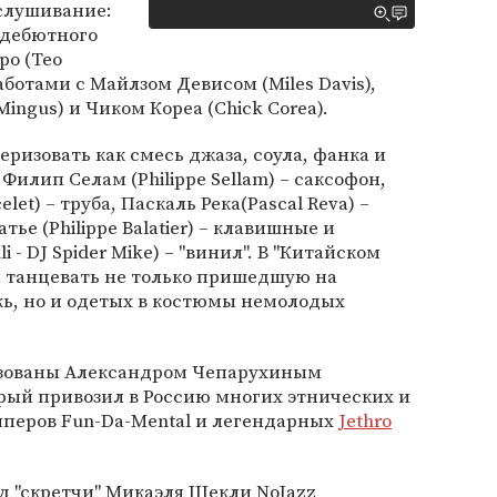
слушивание:
 дебютного
ро (Teo
ботами с Майлзом Девисом (Miles Davis),
ingus) и Чиком Кореа (Chick Corea).
ризовать как смесь джаза, соула, фанка и
Филип Селам (Philippe Sellam) – саксофон,
let) – труба, Паскаль Река(Pascal Reva) –
ье (Philippe Balatier) – клавишные и
 - DJ Spider Mike) – "винил". В "Китайском
и танцевать не только пришедшую на
ь, но и одетых в костюмы немолодых
изованы Александром Чепарухиным
орый привозил в Россию многих этнических и
пперов Fun-Da-Mental и легендарных
Jethro
д "скретчи" Микаэля Шекли NoJazz