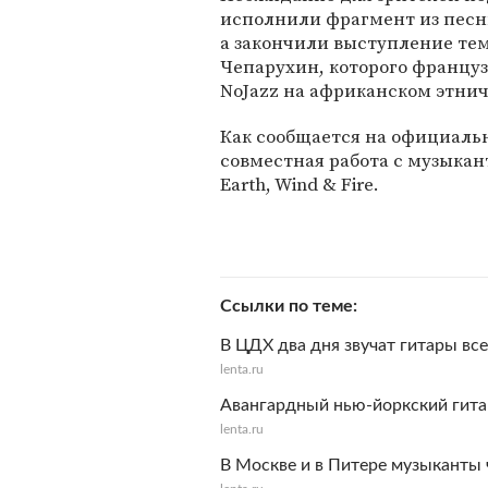
исполнили фрагмент из песни "
а закончили выступление те
Чепарухин, которого француз
NoJazz на африканском этнич
Как сообщается на официаль
совместная работа с музыка
Earth, Wind & Fire.
Ссылки по теме
В ЦДХ два дня звучат гитары вс
lenta.ru
Авангардный нью-йоркский гита
lenta.ru
В Москве и в Питере музыканты 