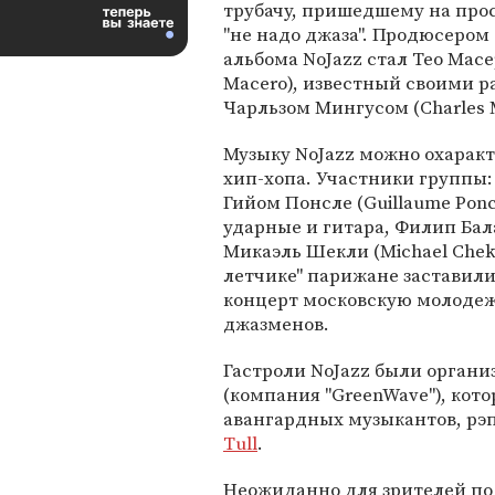
трубачу, пришедшему на про
"не надо джаза". Продюсером
альбома NoJazz стал Тео Масе
Macero), известный своими ра
Чарльзом Мингусом (Charles M
Музыку NoJazz можно охаракте
хип-хопа. Участники группы: 
Гийом Понсле (Guillaume Ponce
ударные и гитара, Филип Балат
Микаэль Шекли (Michael Chekli
летчике" парижане заставил
концерт московскую молодеж
джазменов.
Гастроли NoJazz были орган
(компания "GreenWave"), кот
авангардных музыкантов, рэ
Tull
.
Неожиданно для зрителей по