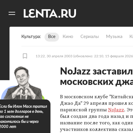
11
A
Культура
Все
Кино
Сериалы
Музыка
К
13:22, 30 апреля 2003
(обновлено: 22:10, 15 февраля 2026
NoJazz застави
московских дж
В московском клубе "Китайск
Джао Да" 29 апреля прошел к
Если бы Илон Маск тратил
парижской группы
NoJazz
. Э
по 1 млн долларов в день,
был создан два года назад и 
его состояние не
название после того, как один
закончилось бы и через
2000 лет
участников коллектива сказа