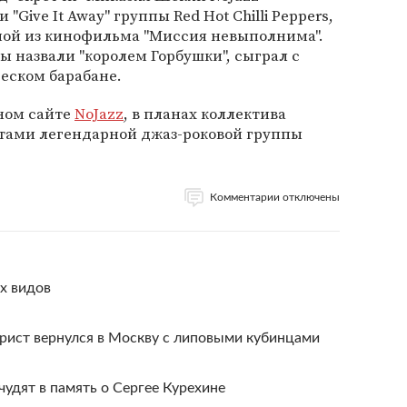
Give It Away" группы Red Hot Chilli Peppers,
мой из кинофильма "Миссия невыполнима".
ы назвали "королем Горбушки", сыграл с
еском барабане.
ном сайте
NoJazz
, в планах коллектива
нтами легендарной джаз-роковой группы
Комментарии отключены
ех видов
рист вернулся в Москву с липовыми кубинцами
чудят в память о Сергее Курехине