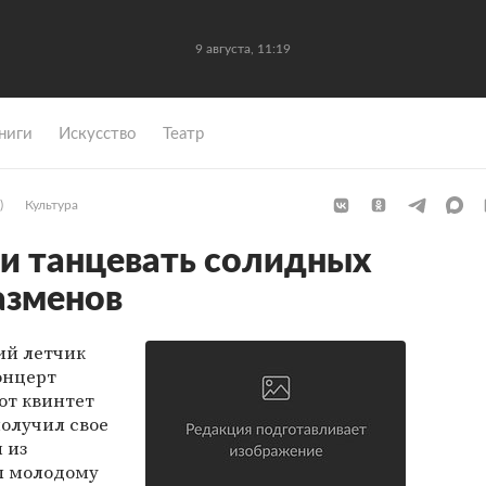
9 августа, 11:19
ниги
Искусство
Театр
)
Культура
ли танцевать солидных
азменов
ий летчик
онцерт
тот квинтет
получил свое
 из
л молодому