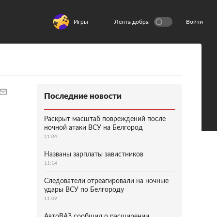
Игры
Лента добра
Войти
Последние новости
Раскрыт масштаб повреждений после
ночной атаки ВСУ на Белгород
11:04
Названы зарплаты завистников
11:14
Следователи отреагировали на ночные
удары ВСУ по Белгороду
11:09
АвтоВАЗ сообщил о расширении