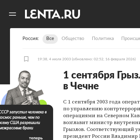
11
A
Россия
Все
Общество
Политика
Происше
19:38, 4 июля 2003
(обновлено: 02:52, 16 февраля 2026)
1 сентября Гры
в Чечне
C 1 сентября 2003 года опер
по управлению контртеррор
СССР запустил человека в
операциями на Северном Кав
космос раньше, чем по
возглавит министр внутренн
всему США разрешили
Грызлов. Соответствующий у
межрасовые браки
президент России Владимир 