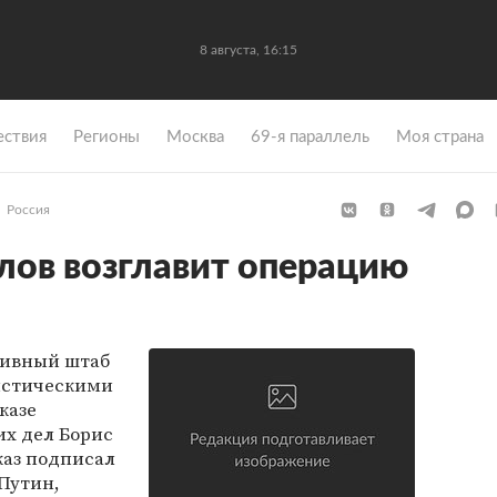
8 августа, 16:15
ствия
Регионы
Москва
69-я параллель
Моя страна
Россия
злов возглавит операцию
ативный штаб
истическими
казе
их дел Борис
каз подписал
Путин,