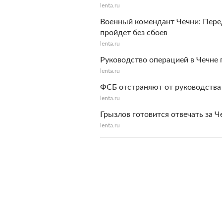
lenta.ru
Военный комендант Чечни: Пере
пройдет без сбоев
lenta.ru
Руководство операцией в Чечне
lenta.ru
ФСБ отстраняют от руководства
lenta.ru
Грызлов готовится отвечать за Ч
lenta.ru