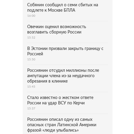
Собянин сообщил о семи сбитых на
подлете к Москве БПЛА
16:00
Овечкин оценил возможность
возглавить сборную России
15:52
В Эстонии призвали закрыть границу с
Россией
15:50
Россиянин отсудил миллионы после
ампутации члена из-за неудачного
обрезания в клинике
15:45
Стало известно о жестком ответе
России на удар ВСУ по Керчи
15:37
Россиянин описал одну из самых
опасных стран Латинской Америки
фразой «люди улыбались»