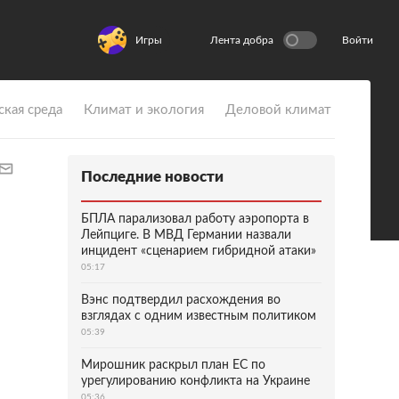
Игры
Лента добра
Войти
ская среда
Климат и экология
Деловой климат
Последние новости
БПЛА парализовал работу аэропорта в
Лейпциге. В МВД Германии назвали
инцидент «сценарием гибридной атаки»
05:17
Вэнс подтвердил расхождения во
взглядах с одним известным политиком
05:39
Мирошник раскрыл план ЕС по
урегулированию конфликта на Украине
05:36