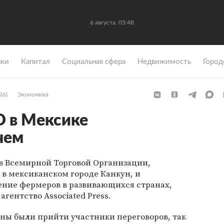
6 августа, 05:48
ки
Капитал
Социальная сфера
Недвижимость
Город
26)
Экономика
О в Мексике
чем
в Всемирной Торговой Организации,
в мексиканском городе Канкун, и
ние фермеров в развивающихся странах,
агентство Associated Press.
ны были прийти участники переговоров, так