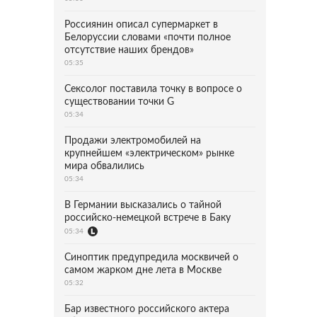
Россиянин описал супермаркет в
Белоруссии словами «почти полное
отсутствие наших брендов»
05:35
Сексолог поставила точку в вопросе о
существовании точки G
05:34
Продажи электромобилей на
крупнейшем «электрическом» рынке
мира обвалились
05:34
В Германии высказались о тайной
российско-немецкой встрече в Баку
05:34
Синоптик предупредила москвичей о
самом жарком дне лета в Москве
05:32
Бар известного российского актера