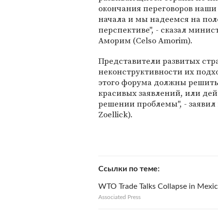
окончания переговоров наши 
начала и мы надеемся на по
перспективе", - сказал мини
Аморим (Celso Amorim).
Представители развитых стра
неконструктивности их подхо
этого форума должны решить,
красивых заявлений, или де
решении проблемы", - заявил
Zoellick).
Ссылки по теме
WTO Trade Talks Collapse in Mexi
Associated Press