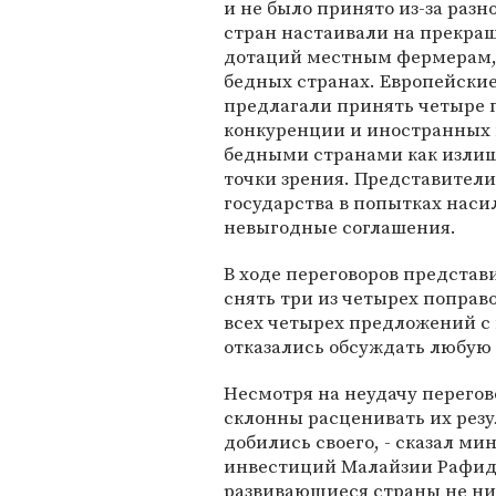
и не было принято из-за раз
стран настаивали на прекра
дотаций местным фермерам,
бедных странах. Европейские
предлагали принять четыре
конкуренции и иностранных 
бедными странами как изли
точки зрения. Представител
государства в попытках наси
невыгодные соглашения.
В ходе переговоров представ
снять три из четырех поправ
всех четырех предложений с 
отказались обсуждать любую 
Несмотря на неудачу перего
склонны расценивать их резу
добились своего, - сказал м
инвестиций Малайзии Рафида А
развивающиеся страны не ни