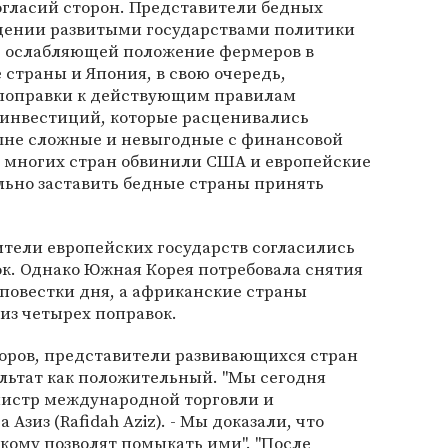
ногласий сторон. Представители бедных
щении развитыми государствами политики
 ослабляющей положение фермеров в
 страны и Япония, в свою очередь,
 поправки к действующим правилам
инвестиций, которые расценивались
шне сложные и невыгодные с финансовой
и многих стран обвинили США и европейские
льно заставить бедные страны принять
ители европейских государств согласились
ок. Однако Южная Корея потребовала снятия
повестки дня, а африканские страны
из четырех поправок.
воров, представители развивающихся стран
льтат как положительный. "Мы сегодня
инистр международной торговли и
зиз (Rafidah Aziz). - Мы доказали, что
кому позволят помыкать ими". "После