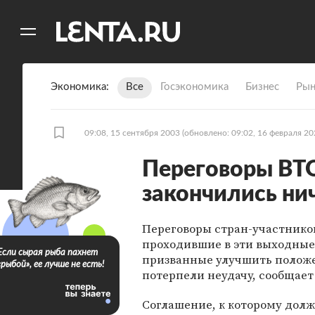
11
A
Экономика
Все
Госэкономика
Бизнес
Рын
09:08, 15 сентября 2003
(обновлено: 09:02, 16 февраля 20
Переговоры ВТ
закончились ни
Переговоры стран-участнико
проходившие в эти выходные 
Если сырая рыба пахнет
призванные улучшить положе
«рыбой», ее лучше не есть!
потерпели неудачу, сообщает 
Соглашение, к которому долж