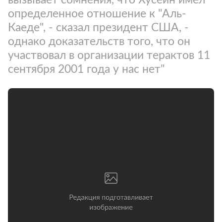
определенное отношение к "Аль-
Каеде", - сказал президент США, -
однако доказательств того, что он
участвовал в организации терактов 11
сентября 2001 года у нас нет"