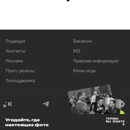
Редакция
Вакансии
Контакты
RSS
Реклама
Правовая информация
Пресс-релизы
Мини-игры
Техподдержка
18
+
Угадайте, где
настоящее фото
© 1999–2026 Все права защищены.
ООО «Лента.Ру»