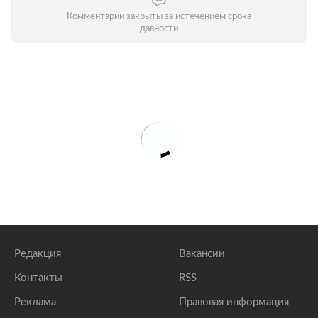
Комментарии закрыты за истечением срока
давности
Редакция
Вакансии
Контакты
RSS
Реклама
Правовая информация