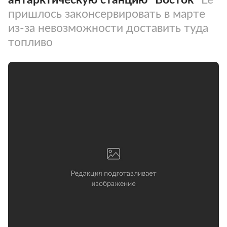
пришлось законсервировать в марте
из-за невозможности доставить туда
топливо