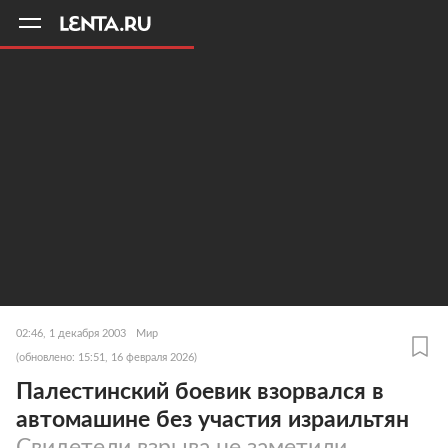
11
A
02:46, 1 декабря 2003
Мир
(обновлено: 15:51, 16 февраля 2026)
Палестинский боевик взорвался в
автомашине без участия израильтян
Свидетели взрыва не заметили