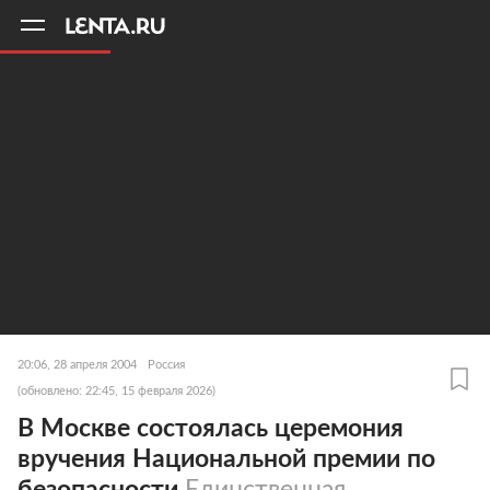
11
A
20:06, 28 апреля 2004
Россия
(обновлено: 22:45, 15 февраля 2026)
В Москве состоялась церемония
вручения Национальной премии по
безопасности
Единственная