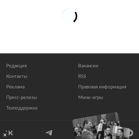
Редакция
Вакансии
Контакты
RSS
Реклама
Правовая информация
Пресс-релизы
Мини-игры
Техподдержка