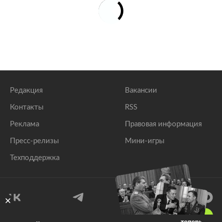
Редакция
Вакансии
Контакты
RSS
Реклама
Правовая информация
Пресс-релизы
Мини-игры
Техподдержка
18
+