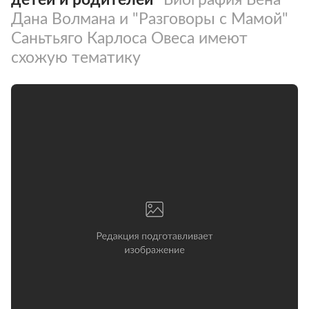
Дана Волмана и "Разговоры с Мамой"
Саньтьяго Карлоса Овеса имеют
схожую тематику