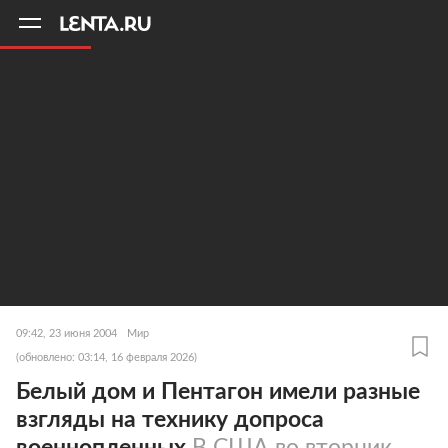
11
A
09:42, 23 июня 2004
Мир
(обновлено: 03:14, 16 февраля 2026)
Белый дом и Пентагон имели разные
взгляды на технику допроса
военнопленных
В США во вторник