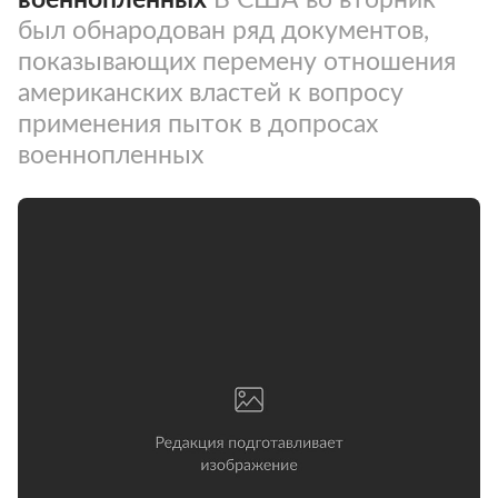
был обнародован ряд документов,
показывающих перемену отношения
американских властей к вопросу
применения пыток в допросах
военнопленных