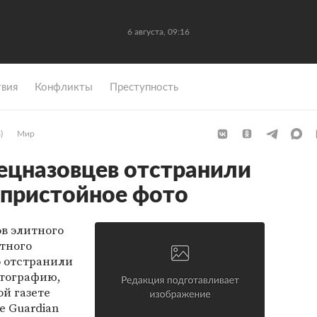
6 августа, 09:16
вия
Конфликты
Преступность
)
Мир
ецназовцев отстранили
епристойное фото
в элитного
тного
о отстранили
отографию,
й газете
e Guardian