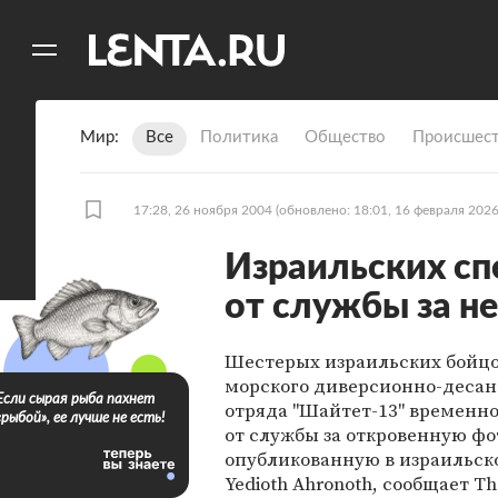
11
A
Мир
Все
Политика
Общество
Происшест
17:28, 26 ноября 2004
(обновлено: 18:01, 16 февраля 2026
Израильских сп
от службы за н
Шестерых израильских бойцо
морского диверсионно-десан
Если сырая рыба пахнет
отряда "Шайтет-13" временн
«рыбой», ее лучше не есть!
от службы за откровенную ф
опубликованную в израильско
Yedioth Ahronoth, сообщает Th