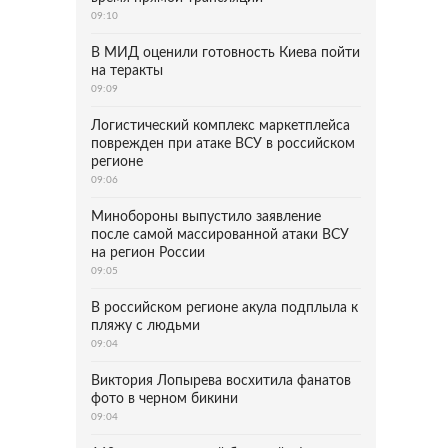
09:10
В МИД оценили готовность Киева пойти
на теракты
09:09
Логистический комплекс маркетплейса
поврежден при атаке ВСУ в российском
регионе
09:06
Минобороны выпустило заявление
после самой массированной атаки ВСУ
на регион России
09:05
В российском регионе акула подплыла к
пляжу с людьми
09:04
Виктория Лопырева восхитила фанатов
фото в черном бикини
09:04