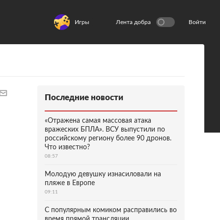
Игры
Лента добра
Войти
Последние новости
«Отражена самая массовая атака
вражеских БПЛА». ВСУ выпустили по
российскому региону более 90 дронов.
Что известно?
08:57
Молодую девушку изнасиловали на
пляже в Европе
09:11
С популярным комиком расправились во
время прямой трансляции