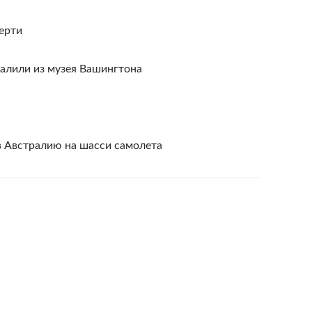
мерти
лили из музея Вашингтона
в Австралию на шасси самолета