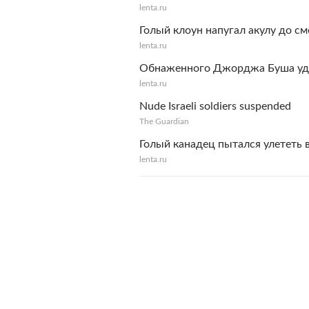
lenta.ru
Голый клоун напугал акулу до с
lenta.ru
Обнаженного Джорджа Буша уда
lenta.ru
Nude Israeli soldiers suspended
The Guardian
Голый канадец пытался улететь 
lenta.ru