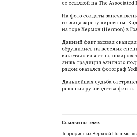
со ссылкой на The Associated 
На фото солдаты запечатлены
их лица заретушированы. Кад
на горе Хермон (Hermon) в Го
Данный факт вызвал скандал 
обрушились на веселых спец
как стало известно, позирова
лишь традиция элитного подр
рядом оказался фотограф Yedi
Дальнейшая судьба отстране
решения руководства флота.
Ссылки по теме
Террорист из Верхней Пышмы яв