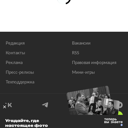
Редакция
Вакансии
Контакты
RSS
Реклама
Правовая информация
Пресс-релизы
Мини-игры
Техподдержка
18
+
Угадайте, где
настоящее фото
© 1999–2026 Все права защищены.