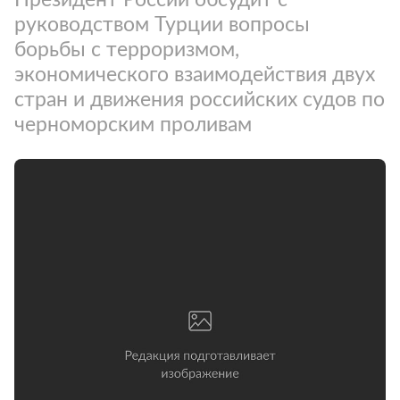
руководством Турции вопросы
борьбы с терроризмом,
экономического взаимодействия двух
стран и движения российских судов по
черноморским проливам