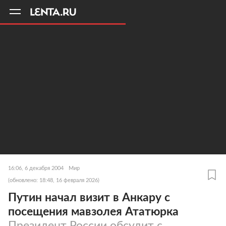
11
A
16:06, 6 декабря 2004
Мир
(обновлено: 18:48, 16 февраля 2026)
Путин начал визит в Анкару с
посещения мавзолея Ататюрка
Президент России обсудит с