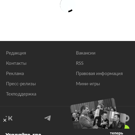
Редакция
Вакансии
Контакты
RSS
Реклама
Правовая информация
Пресс-релизы
Мини-игры
Техподдержка
18
+
Угадайте, где