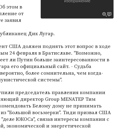
Об этом в
пление от
е заявил
убликанец Дик Лугар.
нт США должен поднять этот вопрос в ходе
м 24 февраля в Братиславе. "Возможно,
еет ли Путин больше заинтересованности в
гара его официальный сайт. - Судьба
вероятно, более сомнительна, чем когда-
мунистической системы".
тупили председатель правления компании
вляющий директор Group MENATEP Тим
екомендовать Белому дому не принимать
 из "Большой восьмерки". Тиди призвал США
 "деле ЮКОСа", связав интересы компании с
й, экономической и энергетической