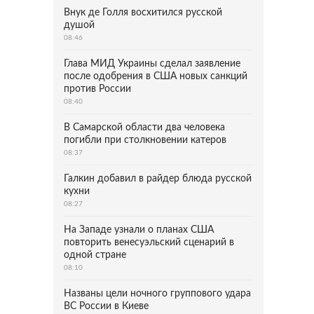
Внук де Голля восхитился русской
душой
08:46
Глава МИД Украины сделал заявление
после одобрения в США новых санкций
против России
08:40
В Самарской области два человека
погибли при столкновении катеров
08:37
Галкин добавил в райдер блюда русской
кухни
08:27
На Западе узнали о планах США
повторить венесуэльский сценарий в
одной стране
08:10
Названы цели ночного группового удара
ВС России в Киеве