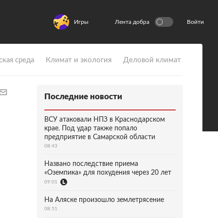
Игры
Лента добра
Войти
ская среда
Климат и экология
Деловой климат
Последние новости
ВСУ атаковали НПЗ в Краснодарском
крае. Под удар также попало
предприятие в Самарской области
08:43
Названо последствие приема
«Оземпика» для похудения через 20 лет
09:01
На Аляске произошло землетрясение
08:51