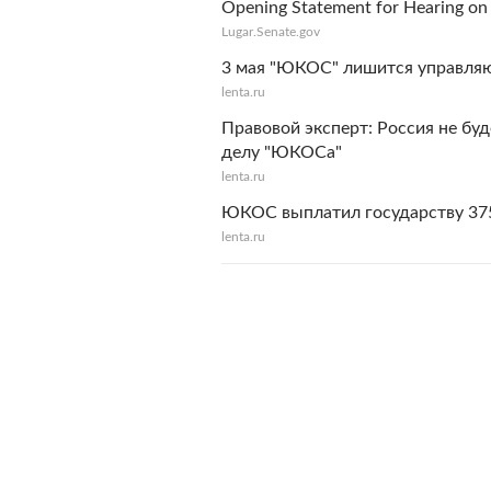
Opening Statement for Hearing on 
Lugar.Senate.gov
3 мая "ЮКОС" лишится управля
lenta.ru
Правовой эксперт: Россия не бу
делу "ЮКОСа"
lenta.ru
ЮКОС выплатил государству 37
lenta.ru