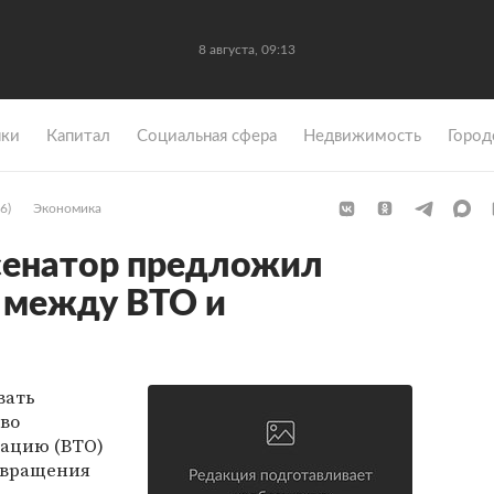
8 августа, 09:13
ки
Капитал
Социальная сфера
Недвижимость
Город
6)
Экономика
сенатор предложил
 между ВТО и
вать
во
ацию (ВТО)
твращения