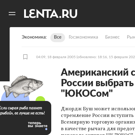
11
A
Экономика
Все
Госэкономика
Бизнес
Рын
04:09, 18 февраля 2005
(обновлено: 18:16, 15 февраля 202
Американский 
России выбрать
"ЮКОСом"
Джордж Буш может использо
Если сырая рыба пахнет
«рыбой», ее лучше не есть!
стремление России вступить 
Всемирную торговую организ
в качестве рычага для предо