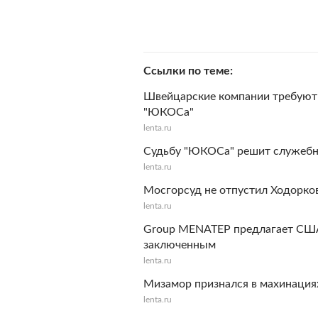
Ссылки по теме
Швейцарские компании требуют 
"ЮКОСа"
lenta.ru
Судьбу "ЮКОСа" решит служебн
lenta.ru
Мосгорсуд не отпустил Ходорков
lenta.ru
Group MENATEP предлагает США
заключенным
lenta.ru
Мизамор признался в махинация
lenta.ru