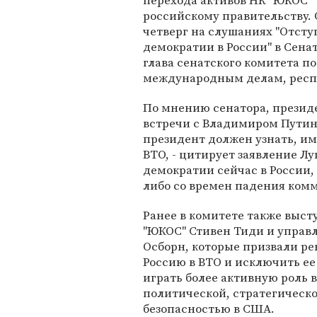
перехода активов НК "ЮКОС"
российскому правительству. 
четверг на слушаниях "Отсту
демократии в России" в Сенат
глава сенатского комитета по
международным делам, респ
По мнению сенатора, президе
встречи с Владимиром Путины
президент должен узнать, им
ВТО, - цитирует заявление Лу
демократии сейчас в России, 
либо со времен падения ком
Ранее в комитете также выс
"ЮКОС" Стивен Тиди и упра
Осборн, которые призвали р
Россию в ВТО и исключить ее
играть более активную роль в
политической, стратегическо
безопасностью в США.