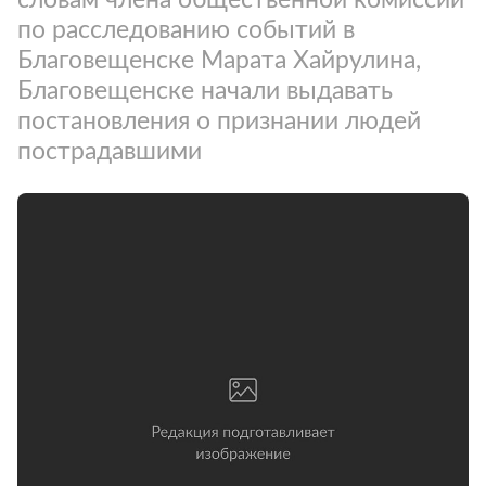
по расследованию событий в
Благовещенске Марата Хайрулина,
Благовещенске начали выдавать
постановления о признании людей
пострадавшими