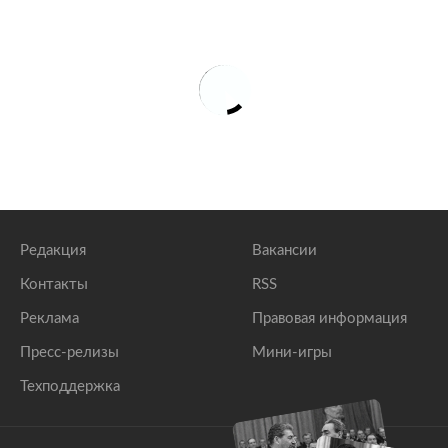
Редакция
Вакансии
Контакты
RSS
Реклама
Правовая информация
Пресс-релизы
Мини-игры
Техподдержка