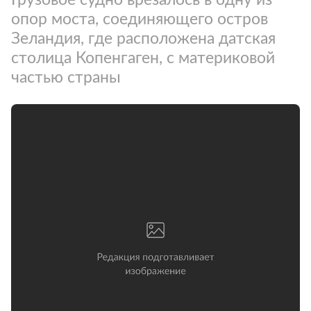
опор моста, соединяющего остров
Зеландия, где расположена датская
столица Копенгаген, с материковой
частью страны