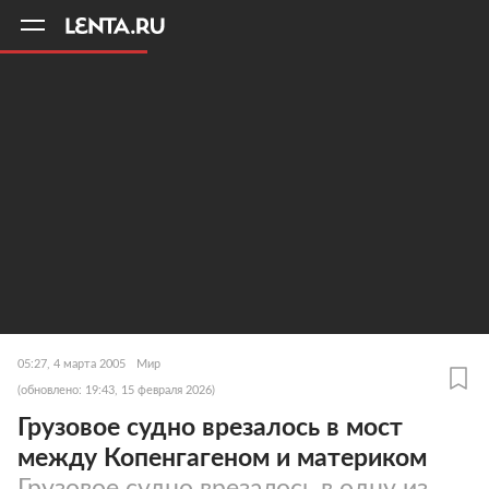
11
A
05:27, 4 марта 2005
Мир
(обновлено: 19:43, 15 февраля 2026)
Грузовое судно врезалось в мост
между Копенгагеном и материком
Грузовое судно врезалось в одну из