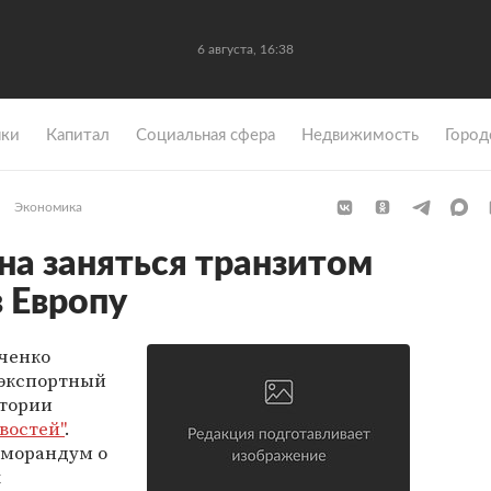
6 августа, 16:38
ки
Капитал
Социальная сфера
Недвижимость
Город
Экономика
на заняться транзитом
в Европу
вченко
 экспортный
итории
востей"
.
еморандум о
х