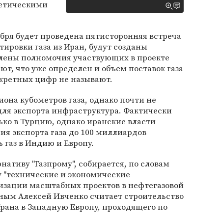
гетическими
ября будет проведена пятисторонняя встреча
тировки газа из Иран, будут созданы
лены полномочия участвующих в проекте
т, что уже определен и объем поставок газа
онкретных цифр не называют.
иона кубометров газа, однако почти не
ля экспорта инфраструктура. Фактически
лько в Турцию, однако иранские власти
я экспорта газа до 100 миллиардов
ь газ в Индию и Европу.
нативу "Газпрому", собирается, по словам
у "технические и экономические
изации масштабных проектов в нефтегазовой
вным Алексей Ивченко считает строительство
Ирана в Западную Европу, проходящего по