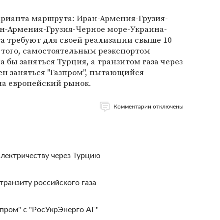
арианта маршрута: Иран-Армения-Грузия-
ан-Армения-Грузия-Черное море-Украина-
та требуют для своей реализации свыше 10
 того, самостоятельным реэкспортом
а бы заняться Турция, а транзитом газа через
н заняться "Газпром", пытающийся
на европейский рынок.
Комментарии отключены
электричеству через Турцию
транзиту российского газа
зпром" с "РосУкрЭнерго АГ"