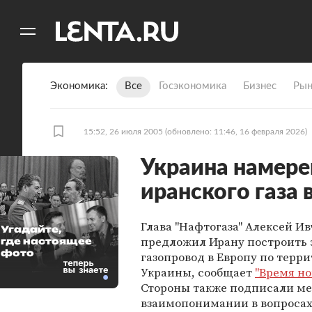
11
A
Экономика
Все
Госэкономика
Бизнес
Рын
15:52, 26 июля 2005
(обновлено: 11:46, 16 февраля 2026)
Украина намере
иранского газа 
Глава "Нафтогаза" Алексей И
Угадайте,
предложил Ирану построить
где настоящее
фото
газопровод в Европу по терр
Украины, сообщает
"Время но
Стороны также подписали м
взаимопонимании в вопроса