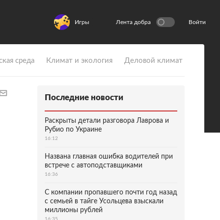
Игры
Лента добра
Войти
ская среда
Климат и экология
Деловой климат
Последние новости
Раскрыты детали разговора Лаврова и
Рубио по Украине
16:12
Названа главная ошибка водителей при
встрече с автоподставщиками
16:36
С компании пропавшего почти год назад
с семьей в тайге Усольцева взыскали
миллионы рублей
16:35