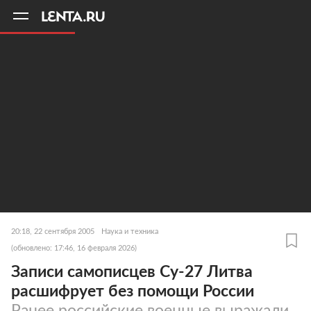
11
A
20:18, 22 сентября 2005
Наука и техника
(обновлено: 17:46, 16 февраля 2026)
Записи самописцев Су-27 Литва
расшифрует без помощи России
Ранее российские военные выражали