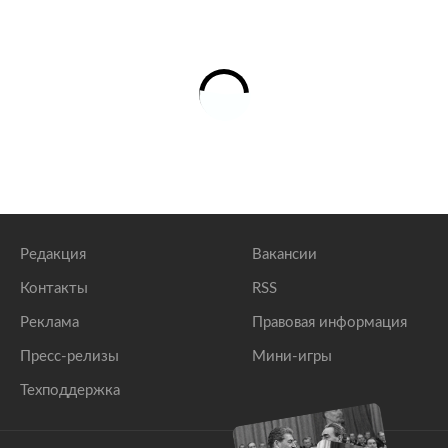
Редакция
Вакансии
Контакты
RSS
Реклама
Правовая информация
Пресс-релизы
Мини-игры
Техподдержка