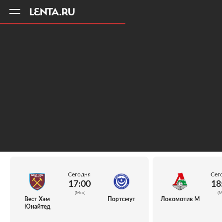
11
A
Сегодня
Сег
17:00
18
(Мск)
(М
Вест Хэм
Портсмут
Локомотив М
Юнайтед