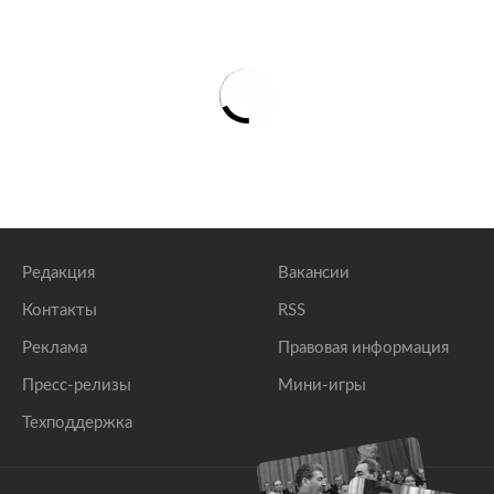
Редакция
Вакансии
Контакты
RSS
Реклама
Правовая информация
Пресс-релизы
Мини-игры
Техподдержка