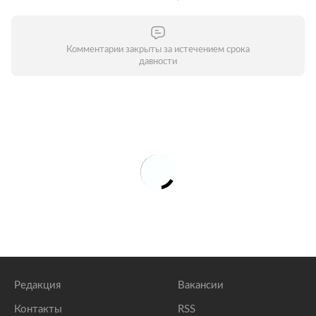
Комментарии закрыты за истечением срока
давности
Редакция
Вакансии
Контакты
RSS