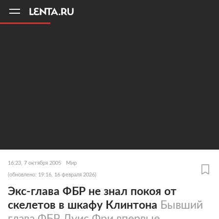
11
A
16:23, 7 октября 2005
Мир
(обновлено: 19:16, 16 февраля 2026)
Экс-глава ФБР не знал покоя от
скелетов в шкафу Клинтона
Бывший
глава ФБР Луис Фри впервые