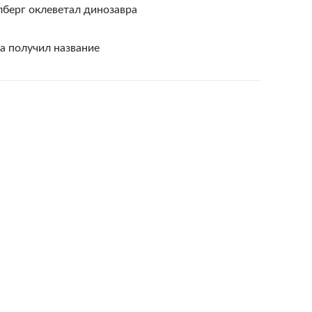
лберг оклеветал динозавра
а получил название