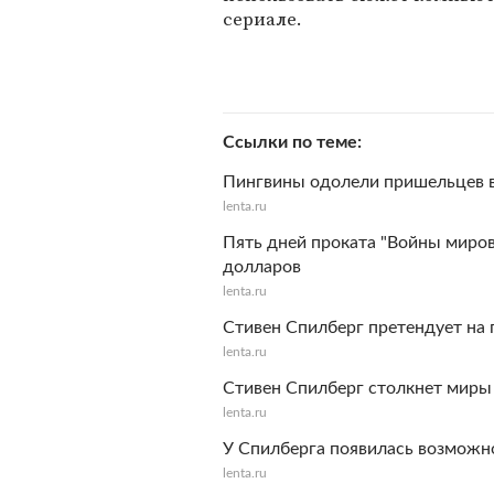
сериале.
Ссылки по теме
Пингвины одолели пришельцев в
lenta.ru
Пять дней проката "Войны миров
долларов
lenta.ru
Стивен Спилберг претендует на
lenta.ru
Стивен Спилберг столкнет миры
lenta.ru
У Спилберга появилась возможн
lenta.ru