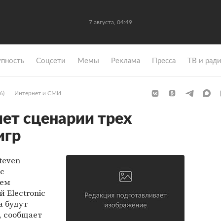
7 августа, 04:49
упность
Coцсети
Мемы
Реклама
Пресса
ТВ и рад
6)
Интернет и СМИ
ет сценарии трех
игр
teven
 с
лем
 Electronic
а будут
, сообщает