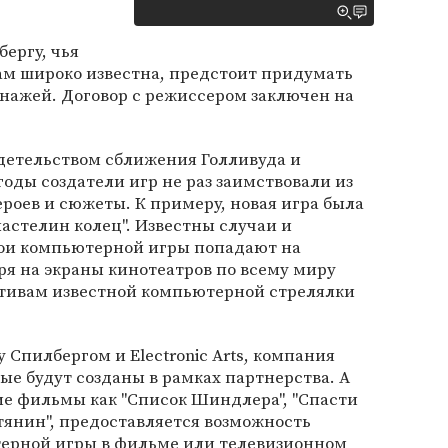
ергу, чья
м широко известна, предстоит придумать
нажей. Договор с режиссером заключен на
детельством сближения Голливуда и
годы создатели игр не раз заимствовали из
ероев и сюжеты. К примеру, новая игра была
ластелин колец". Известны случаи и
ерои компьютерной игры попадают на
бря на экраны кинотеатров по всему миру
тивам известной компьютерной стрелялки
 Спилбергом и Electronic Arts, компания
ые будут созданы в рамках партнерства. А
ие фильмы как "Список Шиндлера", "Спасти
тянин", предоставляется возможность
ерной игры в фильме или телевизионном