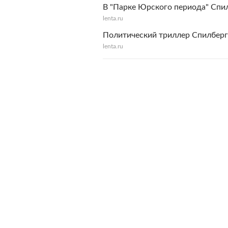
В "Парке Юрского периода" Спи
lenta.ru
Политический триллер Спилберг
lenta.ru