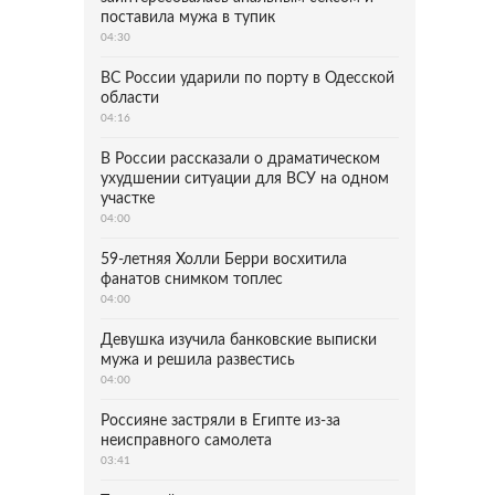
поставила мужа в тупик
04:30
ВС России ударили по порту в Одесской
области
04:16
В России рассказали о драматическом
ухудшении ситуации для ВСУ на одном
участке
04:00
59-летняя Холли Берри восхитила
фанатов снимком топлес
04:00
Девушка изучила банковские выписки
мужа и решила развестись
04:00
Россияне застряли в Египте из-за
неисправного самолета
03:41