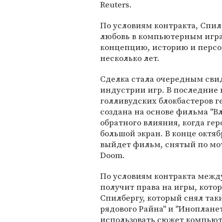
Reuters.
По условиям контракта, Спилб
любовь в компьютерным игра
концепцию, историю и персо
несколько лет.
Сделка стала очередным сви
индустрии игр. В последние 
голливудских блокбастеров г
создана на основе фильма "В
обратного влияния, когда г
большой экран. В конце октя
выйдет фильм, снятый по мо
Doom.
По условиям контракта между
получит права на игры, котор
Спилбергу, который снял так
рядового Райна" и "Иноплане
использовать сюжет компьют