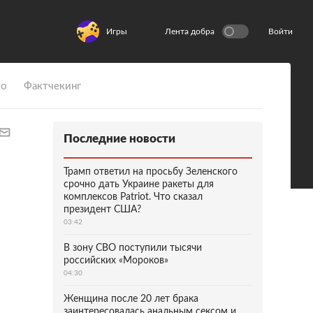
Игры
Лента добра
Войти
ио
Фактчекинг
Последние новости
Трамп ответил на просьбу Зеленского
срочно дать Украине ракеты для
комплексов Patriot. Что сказал
президент США?
03:42
В зону СВО поступили тысячи
российских «Мороков»
04:30
Женщина после 20 лет брака
заинтересовалась анальным сексом и