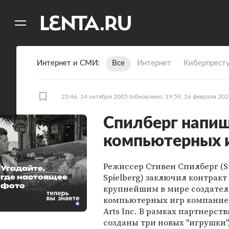
11
A
Интернет и СМИ
Все
Интернет
Киберпрест
23:46, 14 октября 2005
(обновлено: 19:59, 16 февраля 202
Спилберг напиш
компьютерных 
Режиссер Стивен Спилберг (S
Угадайте,
Spielberg) заключил контракт
где настоящее
фото
крупнейшим в мире создате
компьютерных игр компанией
Arts Inc. В рамках партнерств
созданы три новых "игрушки"