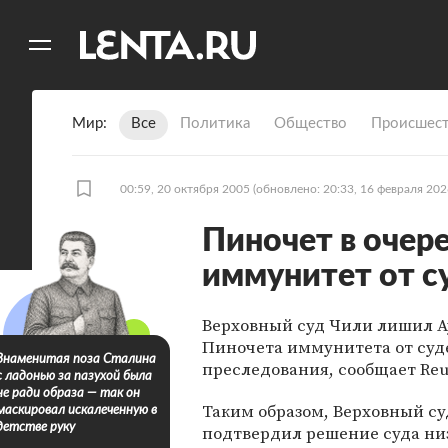
11
A
Мир
Все
Политика
Общество
Происшест
00:59, 20 октября 2005
(обновлено: 20:33, 16 февраля 202
Пиночет в очер
иммунитет от с
Верховный суд Чили лишил А
Пиночета иммунитета от суд
Знаменитая поза Сталина
преследования, сообщает Reu
с ладонью за пазухой была
не ради образа — так он
Таким образом, Верховный су
маскировал искалеченную в
детстве руку
подтвердил решение суда н