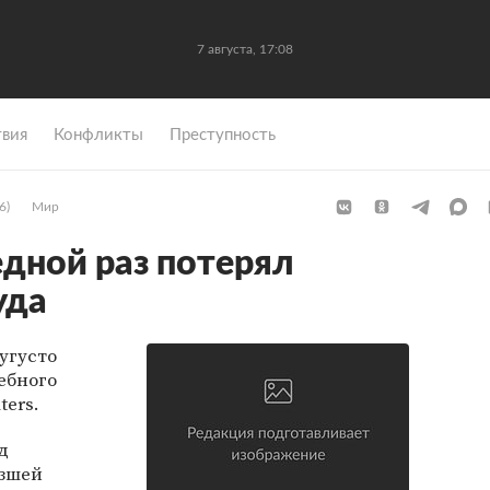
7 августа, 17:08
вия
Конфликты
Преступность
6)
Мир
едной раз потерял
уда
угусто
ебного
ters.
д
изшей