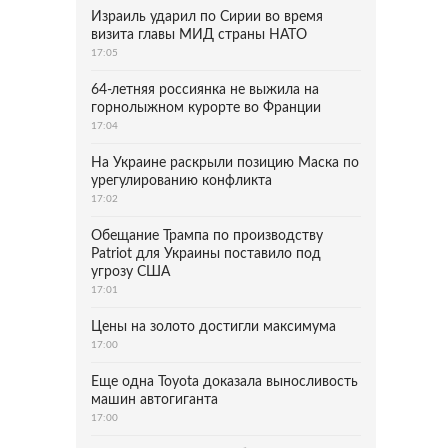
Израиль ударил по Сирии во время
визита главы МИД страны НАТО
17:05
64-летняя россиянка не выжила на
горнолыжном курорте во Франции
17:04
На Украине раскрыли позицию Маска по
урегулированию конфликта
17:02
Обещание Трампа по производству
Patriot для Украины поставило под
угрозу США
17:01
Цены на золото достигли максимума
17:00
Еще одна Toyota доказала выносливость
машин автогиганта
17:00