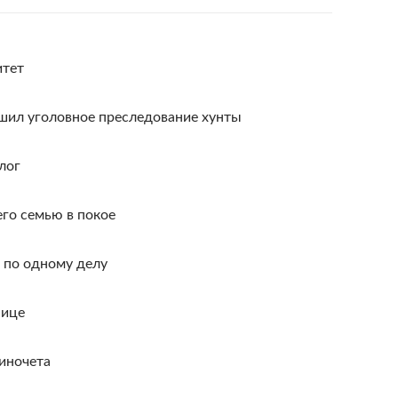
итет
шил уголовное преследование хунты
лог
его семью в покое
 по одному делу
нице
иночета