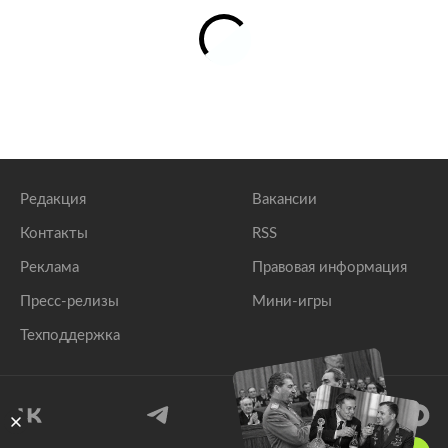
Редакция
Вакансии
Контакты
RSS
Реклама
Правовая информация
Пресс-релизы
Мини-игры
Техподдержка