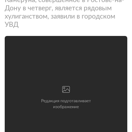
Дону в четверг, является рядовым
хулиганством, заявили в городском
УВД