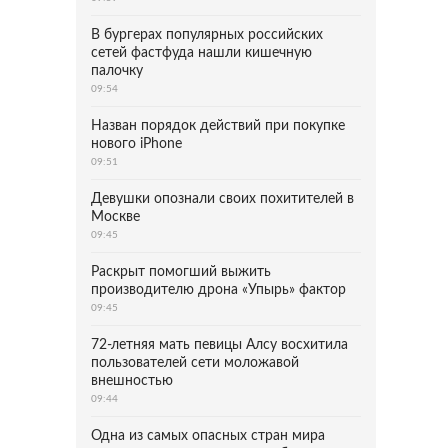
В бургерах популярных российских
сетей фастфуда нашли кишечную
палочку
09:54
Назван порядок действий при покупке
нового iPhone
09:51
Девушки опознали своих похитителей в
Москве
09:45
Раскрыт помогший выжить
производителю дрона «Упырь» фактор
09:45
72-летняя мать певицы Алсу восхитила
пользователей сети моложавой
внешностью
09:44
Одна из самых опасных стран мира