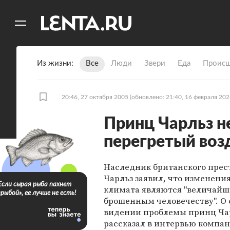
11
A
Из жизни
Все
Люди
Звери
Еда
Происш
20:46, 27 октября 2005
(обновлено: 21:40, 16 февраля 202
Принц Чарльз не
перегретый воз
Наследник британского прес
Чарльз заявил, что изменени
Если сырая рыба пахнет
климата являются "величайш
«рыбой», ее лучше не есть!
брошенным человечеству". О
видении проблемы принц Ча
рассказал в интервью компан