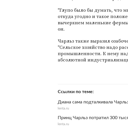
"Глупо было бы думать, что 
откуда угодно и такое полож
вычеркнем маленькие фермы, 
он.
Чарльз также выразил озабо
"Сельское хозяйство надо рас
промышленности. К нему над
абсолютной индустриализаци
Ссылки по теме
Диана сама подталкивала Чарль
lenta.ru
Принц Чарльз потратил 300 тыс
lenta.ru