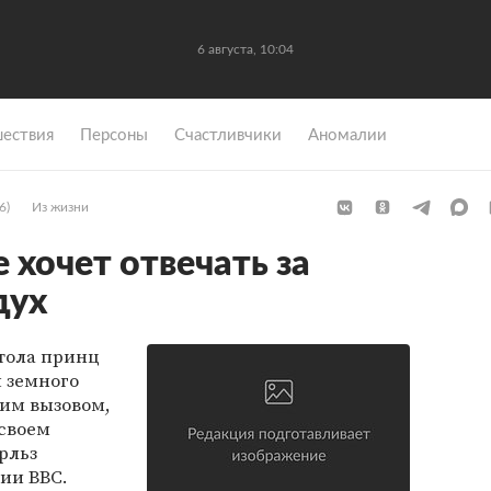
6 августа, 10:04
ествия
Персоны
Счастливчики
Аномалии
6)
Из жизни
 хочет отвечать за
дух
тола принц
я земного
им вызовом,
 своем
рльз
ии ВВС.