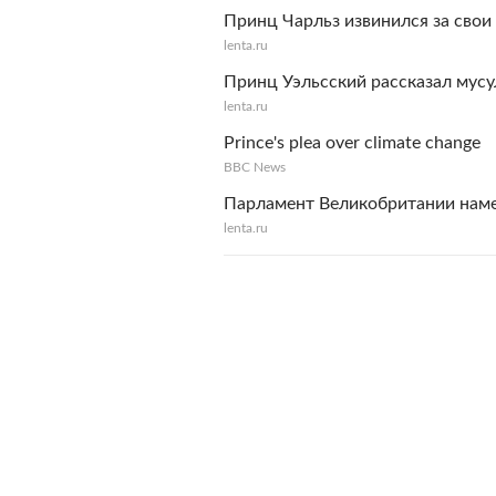
Принц Чарльз извинился за свои
lenta.ru
Принц Уэльсский рассказал мус
lenta.ru
Prince's plea over climate change
BBC News
Парламент Великобритании наме
lenta.ru