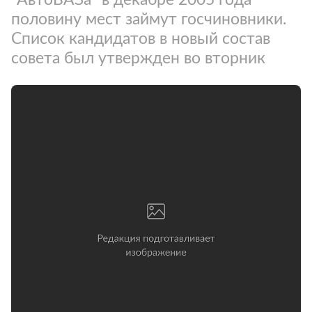
половину мест займут госчиновники.
Список кандидатов в новый состав
совета был утвержден во вторник