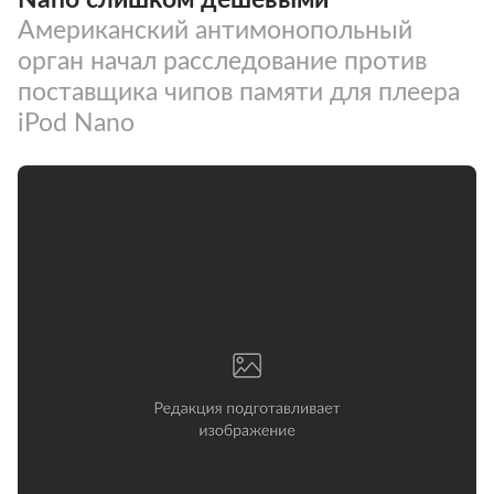
Американский антимонопольный
орган начал расследование против
поставщика чипов памяти для плеера
iPod Nano