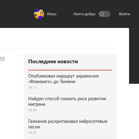
Игры
Лента добра
Войти
Последние новости
Опубликован маршрут украинских
«Фламинго» до Тюмени
18:11
Найден способ снизить риск развития
мигрени
18:40
Газманов раскритиковал нейросетевые
песни
18:39