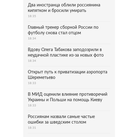
Два иностранца облили россиянина
кипятком и бросили умирать
18:35
Главный тренер сборной России по
футболу снова стал отцом
18:34
Вдову Олега Табакова заподозрили в
неудачной пластике из-за новых фото
18:34
Открыт путь к приватизации аэропорта
Шереметьево
18:33
В МИД оценили влияние противоречий
Украины и Польши на помощь Киеву
18:33
Россиянам назвали самые частые
ошибки за шведским столом
18:31