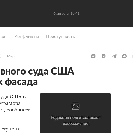
6 августа, 18:41
вия
Конфликты
Преступность
)
Мир
овного суда США
к фасада
суда США в
 мрамора
ч, сообщает
 ступени