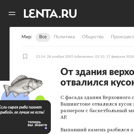
11
A
Мир
Все
Политика
Общество
Происшест
23:14, 28 ноября 2005
(обновлено: 01:10, 17 февраля 2026
От здания верх
отвалился кусо
С фасада здания Верховного 
Вашингтоне отвалился кусок
Если сырая рыба пахнет
размером с баскетбольный мя
«рыбой», ее лучше не есть!
АР.
Выпавший камень разбился о