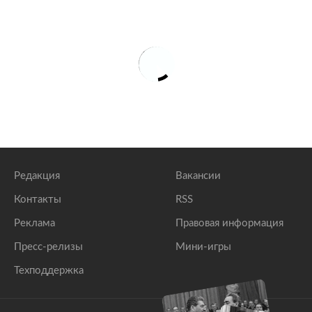
Редакция
Вакансии
Контакты
RSS
Реклама
Правовая информация
Пресс-релизы
Мини-игры
Техподдержка