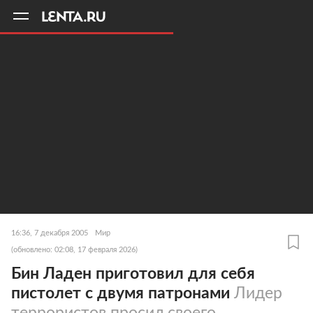
11
A
16:36, 7 декабря 2005
Мир
(обновлено: 02:08, 17 февраля 2026)
Бин Ладен приготовил для себя
пистолет с двумя патронами
Лидер
террористов просил своего