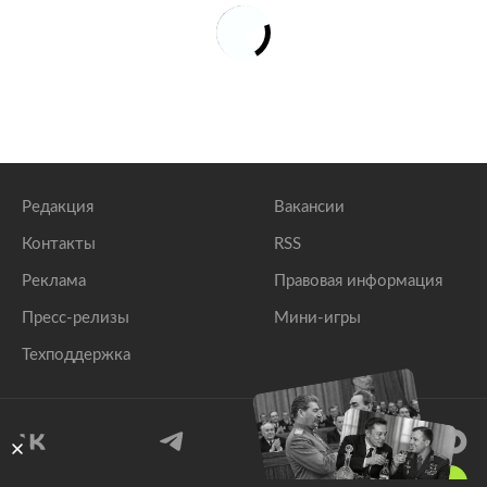
Редакция
Вакансии
Контакты
RSS
Реклама
Правовая информация
Пресс-релизы
Мини-игры
Техподдержка