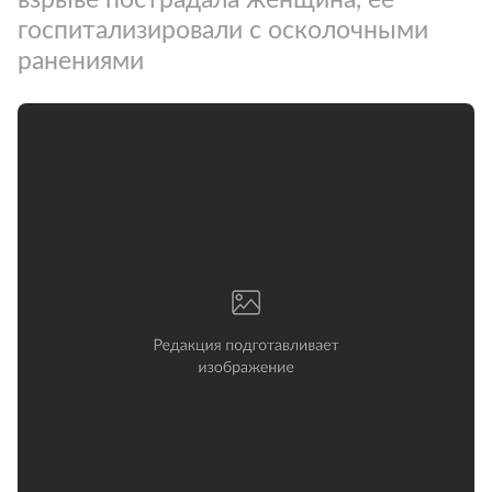
госпитализировали с осколочными
ранениями