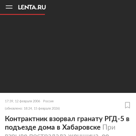
11
A
17:39, 12 февраля 2006
Россия
(обновлено: 18:24, 15 февраля 2026)
Контрактник взорвал гранату РГД-5 в
подъезде дома в Хабаровске
При
взрыве пострадала женщина, ее