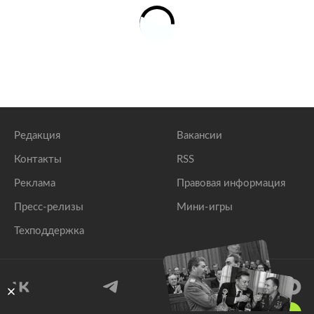
Редакция
Вакансии
Контакты
RSS
Реклама
Правовая информация
Пресс-релизы
Мини-игры
Техподдержка