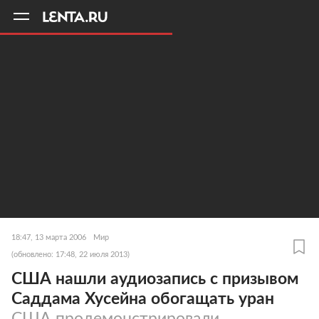
11
A
18:47, 13 марта 2006
Мир
(обновлено: 17:48, 22 июля 2013)
США нашли аудиозапись с призывом
Саддама Хусейна обогащать уран
США продемонстрировали