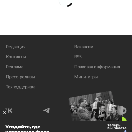
Редакция
Вакансии
Контакты
RSS
Реклама
Правовая информация
Пресс-релизы
Мини-игры
Техподдержка
18
+
Угадайте, где
настоящее фото
© 1999–2026 Все права защищены.