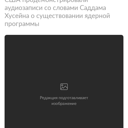
аудиозаписи со словами Саддама
Хусейна о существовании ядерной
программы