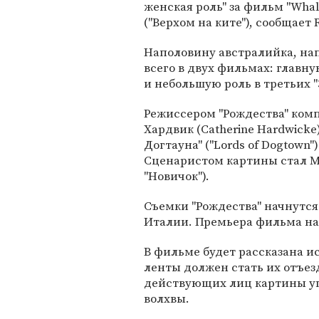
женская роль" за фильм "Whale
("Верхом на ките"), сообщает R
Наполовину австралийка, на
всего в двух фильмах: главну
и небольшую роль в третьих "
Режиссером "Рождества" комп
Хардвик (Catherine Hardwicke
Догтауна" ("Lords of Dogtown"
Сценаристом картины стал Ма
"Новичок").
Съемки "Рождества" начнутся 
Италии. Премьера фильма наз
В фильме будет рассказана и
ленты должен стать их отъез
действующих лиц картины у
волхвы.