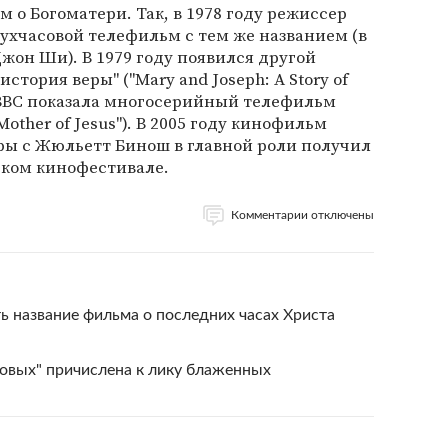
м о Богоматери. Так, в 1978 году режиссер
ухчасовой телефильм с тем же названием (в
жон Ши). В 1979 году появился другой
стория веры" ("Mary and Joseph: A Story of
ия BBC показала многосерийный телефильм
Mother of Jesus"). В 2005 году кинофильм
ары с Жюльетт Бинош в главной роли получил
ком кинофестивале.
Комментарии отключены
 название фильма о последних часах Христа
товых" причислена к лику блаженных