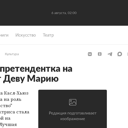
6 августа, 02:00
ниги
Искусство
Театр
Культура
претендентка на
т Деву Марию
а Касл-Хьюз
а на роль
ство"
актриса стала
й на
"Лучшая