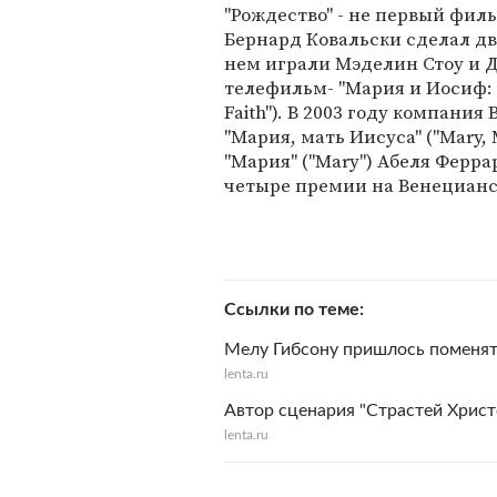
"Рождество" - не первый филь
Бернард Ковальски сделал дв
нем играли Мэделин Стоу и Д
телефильм- "Мария и Иосиф: и
Faith"). В 2003 году компан
"Мария, мать Иисуса" ("Mary, 
"Мария" ("Mary") Абеля Ферр
четыре премии на Венецианс
Ссылки по теме
Мелу Гибсону пришлось поменять
lenta.ru
Автор сценария "Страстей Хрис
lenta.ru