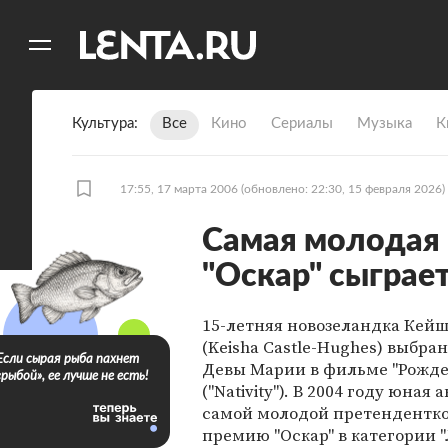
11
A
Культура
Все
Кино
Сериалы
Музыка
К
17:55, 17 марта 2006
(обновлено: 22:30, 15 февраля 2026)
Самая молодая 
"Оскар" сыграе
15-летняя новозеландка Кейш
(Keisha Castle-Hughes) выбран
Если сырая рыба пахнет
Девы Марии в фильме "Рожде
«рыбой», ее лучше не есть!
("Nativity"). В 2004 году юная 
самой молодой претендентко
премию "Оскар" в категории 