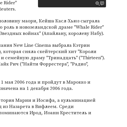
 Rider"
euters.
половину маори, Кейша Касл-Хьюз сыграла
ю роль в новозеландской драме "Whale Rider"
Звездных войнах" (Апайлану, королеву Набу).
ания New Line Cinema выбрала Кэтрин
), которая сняла скейтерский хит "Короли
) и семейную драму "Тринадцать" ("Thirteen").
йк Рич ("Найти Форрестера", "Радио",
1 мая 2006 года и пройдут в Марокко и
начена на 1 декабря 2006 года.
стория Марии и Иосифа, а кульминацией
д из Назарета в Вифлеем. Среди
поминаются Ирод, Иоанн Креститель и