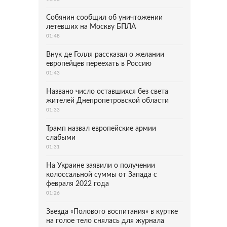
Собянин сообщил об уничтожении
летевших на Москву БПЛА
01:48
Внук де Голля рассказал о желании
европейцев переехать в Россию
01:43
Названо число оставшихся без света
жителей Днепропетровской области
01:33
Трамп назвал европейские армии
слабыми
01:31
На Украине заявили о получении
колоссальной суммы от Запада с
февраля 2022 года
01:26
Звезда «Полового воспитания» в куртке
на голое тело снялась для журнала