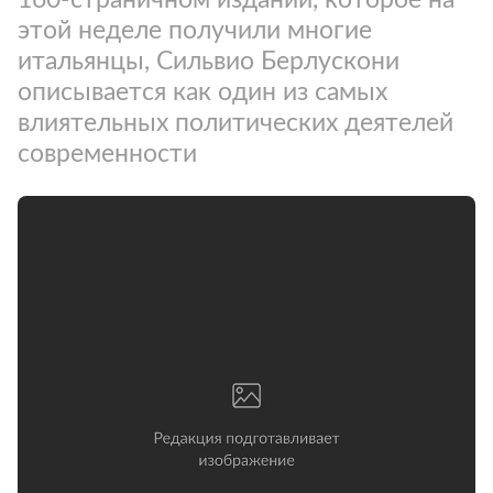
этой неделе получили многие
итальянцы, Сильвио Берлускони
описывается как один из самых
влиятельных политических деятелей
современности