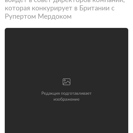
которая конкурирует в Британии с
Рупертом Мердоком