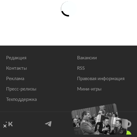
Редакция
Вакансии
Контакты
RSS
Реклама
Правовая информация
Пресс-релизы
Мини-игры
Техподдержка