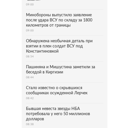
09:00
Минобороны выпустило заявление
после удара ВСУ по складу за 1800
километров от границы
09:00
Обнаружена необычная деталь при
взятии в плен солдат ВСУ под
Константиновкой
08:54
Пашиняна и Мишустина заметили за
беседой в Киргизии
08:44
Стало известно о скрывшихся
сообщниках осужденной Лерчек
08:42
Бывшая невеста звезды НБА
потребовала у него 50 миллионов
долларов
08:38