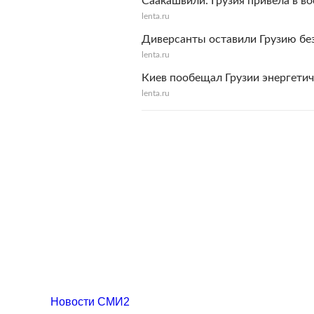
Саакашвили: Грузия привела в во
lenta.ru
Диверсанты оставили Грузию бе
lenta.ru
Киев пообещал Грузии энергети
lenta.ru
Новости СМИ2