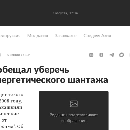
7 августа, 09:04
елоруссия
Молдавия
Закавказье
Средняя Азия
)
Бывший СССР
обещал уберечь
нергетического шантажа
идентского
008 году,
аакашвили
тические
 от
жима". Об