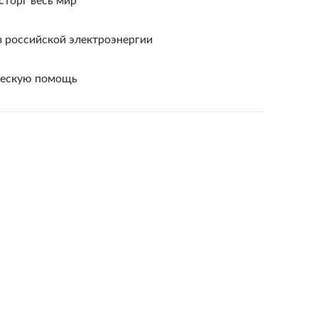
сторг весь мир
з российской электроэнергии
ческую помощь