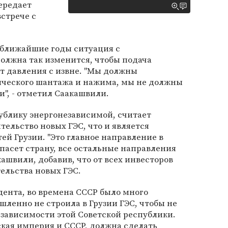
передает
встрече с
 ближайшие годы ситуация с
олжна так изменится, чтобы подача
от давления с извне. "Мы должны
тического шантажа и нажима, мы не должны
и", - отметил Саакашвили.
публику энергонезависимой, считает
тельство новых ГЭС, что и является
ей Грузии. "Это главное направление в
спасет страну, все остальные направления
кашвили, добавив, что от всех инвесторов
ельства новых ГЭС.
дента, во времена СССР было много
шленно не строила в Грузии ГЭС, чтобы не
зависимости этой Советской республики.
йская империя и СССР, должна сделать