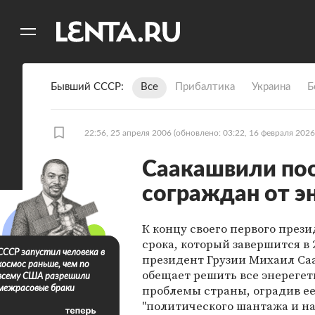
11
A
Бывший СССР
Все
Прибалтика
Украина
Б
22:56, 25 апреля 2006
(обновлено: 03:22, 16 февраля 2026
Саакашвили по
сограждан от э
К концу своего первого през
срока, который завершится в 2
СССР запустил человека в
президент Грузии Михаил С
космос раньше, чем по
обещает решить все энереге
всему США разрешили
проблемы страны, оградив ее
межрасовые браки
"политического шантажа и на