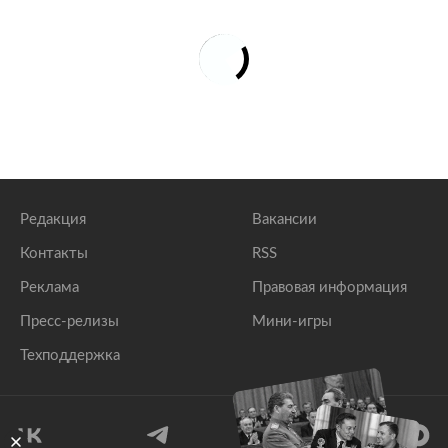
Редакция
Вакансии
Контакты
RSS
Реклама
Правовая информация
Пресс-релизы
Мини-игры
Техподдержка