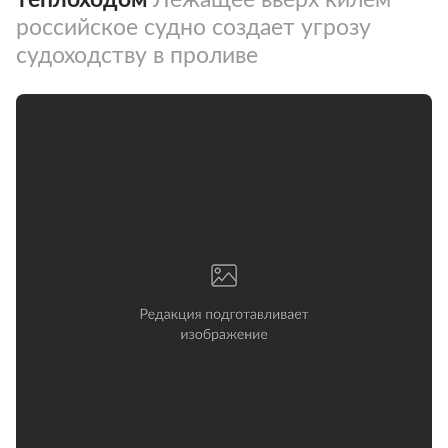
российское судно создает угрозу
судоходству в проливе