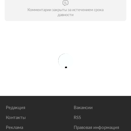
Комментарии закрыты за истечением срока
давности
Редакция
Вакансии
Контакты
RSS
Реклама
Правовая информация