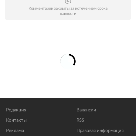
Комментарии закрыты за истечением срока
давности
Редакция
Вакансии
Контакты
RSS
Реклама
Правовая информация