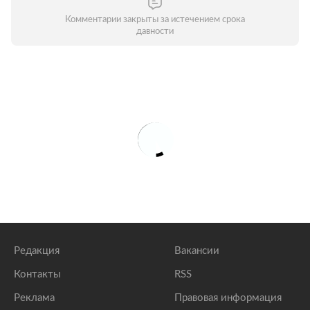
Комментарии закрыты за истечением срока
давности
Редакция
Вакансии
Контакты
RSS
Реклама
Правовая информация