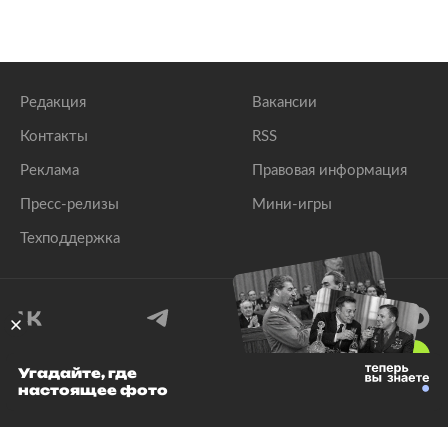
Редакция
Вакансии
Контакты
RSS
Реклама
Правовая информация
Пресс-релизы
Мини-игры
Техподдержка
18
+
Угадайте, где
настоящее фото
© 1999–2026 Все права защищены.
ООО «Лента.Ру»