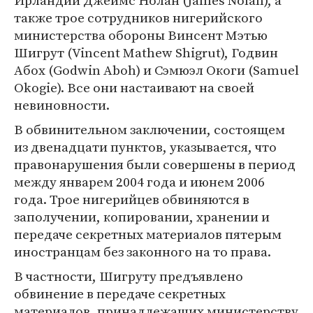
Ирландии Джеймс Нолан (James Nolan), а
также трое сотрудников нигерийского
министерства обороны Винсент Мэтью
Шигрут (Vincent Mathew Shigrut), Годвин
Абох (Godwin Aboh) и Сэмюэл Окоги (Samuel
Okogie). Все они настаивают на своей
невиновности.
В обвинительном заключении, состоящем
из двенадцати пунктов, указывается, что
правонарушения были совершены в период
между январем 2004 года и июнем 2006
года. Трое нигерийцев обвиняются в
заполучении, копировании, хранении и
передаче секретных материалов пятерым
иностранцам без законного на то права.
В частности, Шигруту предъявлено
обвинение в передаче секретных
материалов, принадлежащих министерству