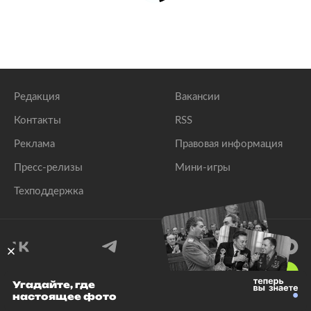
Редакция
Вакансии
Контакты
RSS
Реклама
Правовая информация
Пресс-релизы
Мини-игры
Техподдержка
18
+
Угадайте, где
настоящее фото
© 1999–2026 Все права защищены.
ООО «Лента.Ру»