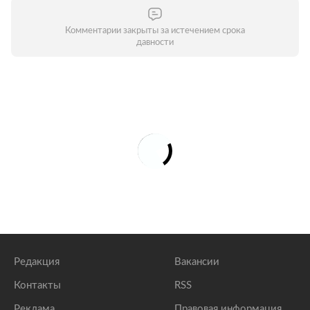
Комментарии закрыты за истечением срока
давности
Редакция
Вакансии
Контакты
RSS
Реклама
Правовая информация