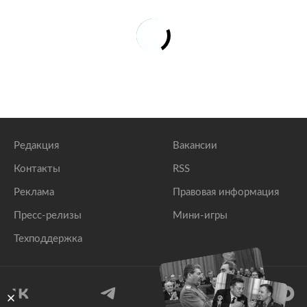
Редакция
Вакансии
Контакты
RSS
Реклама
Правовая информация
Пресс-релизы
Мини-игры
Техподдержка