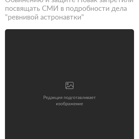
посвящать СМИ в подробности дела
"ревнивой астронавтки"