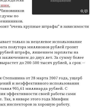
редседатель
ашин
,
. Чиновников
осдумы по
шенинников.
розят "очень крупные штрафы" в зависимости
ывает только за нецелевое использование
рата полутора миллионов рублей грозит
 рублей штрафа, лишением зарплаты на
заключением до двух лет. За сумму более
ырастет до 200-500 тысяч рублей, а срок —
я Степашина от 28 марта 2007 года, ущерб
щений и неэффективного использования
оставил 905,61 миллиарда рублей. С
ия эффективности своей работы сами
. Так, в январе этого года Минфин
ых инспекторов за хорошую работу.