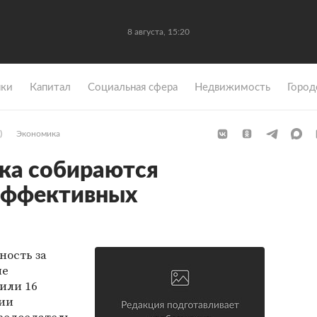
8 августа, 15:20
ки
Капитал
Социальная сфера
Недвижимость
Город
)
Экономика
ка собираются
эффективных
ность за
ие
или 16
гии