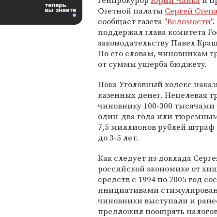
генпрокурор
Юрий Чайка
и п
Счетной палаты
Сергей Степ
сообщает газета
"Ведомости"
поддержал глава комитета Г
законодательству Павел Кра
По его словам, чиновникам г
от суммы ущерба бюджету.
Пока Уголовный кодекс наказ
казенных денег. Нецелевая т
чиновнику 100-300 тысячами
один-два года или тюремным 
7,5 миллионов рублей штраф в
до 3-5 лет.
Как следует из доклада Серге
российской экономике от хи
средств с 1994 по 2005 год с
инициативами стимулирован
чиновники выступали и ранее
предложил поощрять налогов