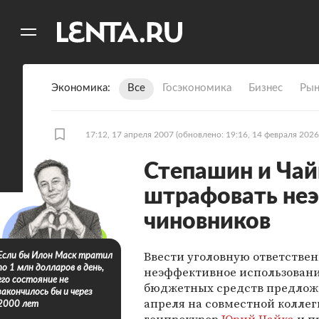
11
A
Экономика
Все
Госэкономика
Бизнес
Рын
17:12, 17 апреля 2007
(обновлено: 19:16, 14 февраля 2026
Степашин и Чай
штрафовать не
чиновников
Ввести уголовную ответствен
Если бы Илон Маск тратил
по 1 млн долларов в день,
неэффективное использован
его состояние не
бюджетных средств предлож
закончилось бы и через
апреля на совместной колле
2000 лет