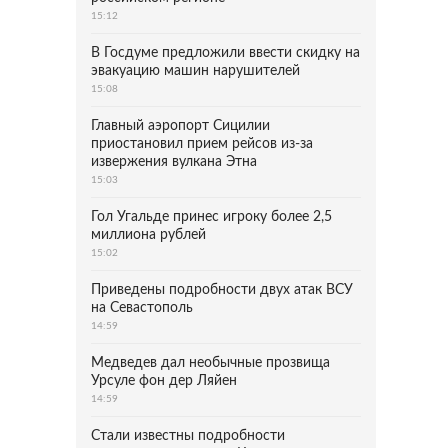
15:12
В Госдуме предложили ввести скидку на
эвакуацию машин нарушителей
15:08
Главный аэропорт Сицилии
приостановил прием рейсов из-за
извержения вулкана Этна
15:03
Гол Угальде принес игроку более 2,5
миллиона рублей
15:02
Приведены подробности двух атак ВСУ
на Севастополь
14:59
Медведев дал необычные прозвища
Урсуле фон дер Ляйен
14:59
Стали известны подробности