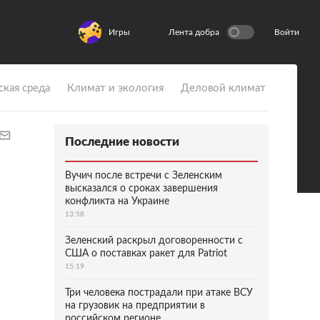
Игры
Лента добра
Войти
ская среда
Климат и экология
Деловой климат
Последние новости
Вучич после встречи с Зеленским
высказался о сроках завершения
конфликта на Украине
13:58
Зеленский раскрыл договоренности с
США о поставках ракет для Patriot
15:19
Три человека пострадали при атаке ВСУ
на грузовик на предприятии в
российском регионе